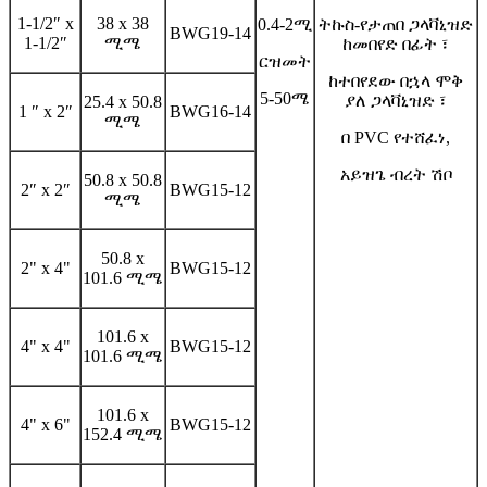
1-1/2″ x
38 x 38
0.4-2ሚ
ትኩስ-የታጠበ ጋላቫኒዝድ
BWG19-14
1-1/2″
ሚሜ
ከመበየድ በፊት ፣
ርዝመት
ከተበየደው በኋላ ሞቅ
5-50ሜ
ያለ ጋላቫኒዝድ ፣
25.4 x 50.8
1 ″ x 2″
BWG16-14
ሚሜ
በ PVC የተሸፈነ,
አይዝጌ ብረት ሽቦ
50.8 x 50.8
2″ x 2″
BWG15-12
ሚሜ
50.8 x
2" x 4"
BWG15-12
101.6 ሚሜ
101.6 x
4" x 4"
BWG15-12
101.6 ሚሜ
101.6 x
4" x 6"
BWG15-12
152.4 ሚሜ