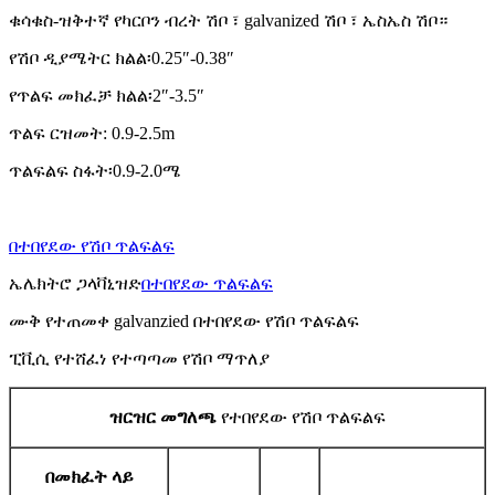
ቁሳቁስ-ዝቅተኛ የካርቦን ብረት ሽቦ ፣ galvanized ሽቦ ፣ ኤስኤስ ሽቦ።
የሽቦ ዲያሜትር ክልል፡0.25″-0.38″
የጥልፍ መክፈቻ ክልል፡2″-3.5″
ጥልፍ ርዝመት: 0.9-2.5m
ጥልፍልፍ ስፋት፡0.9-2.0ሜ
በተበየደው የሽቦ ጥልፍልፍ
ኤሌክትሮ ጋላቫኒዝድ
በተበየደው ጥልፍልፍ
ሙቅ የተጠመቀ galvanzied በተበየደው የሽቦ ጥልፍልፍ
ፒቪሲ የተሸፈነ የተጣጣመ የሽቦ ማጥለያ
ዝርዝር መግለጫ
የተበየደው የሽቦ ጥልፍልፍ
በመክፈት ላይ