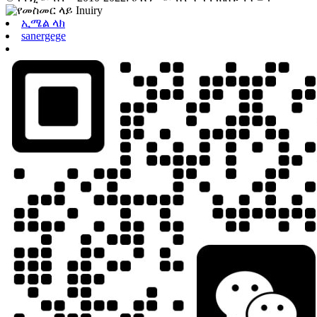
ኢሜል ላክ
sanergege