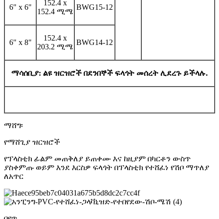
152.4 x
6" x 6"
BWG15-12
152.4 ሚሜ
152.4 x
6" x 8"
BWG14-12
203.2 ሚሜ
ማሳሰቢያ: ልዩ ዝርዝሮች በደንበኞች ፍላጎት መሰረት ሊደረጉ ይችላሉ.
ማሸግ፡
የማሸጊያ ዝርዝሮች
የፕላስቲክ ፊልም መጠቅለያ ይጠቀሙ እና ከዚያም በካርቶን ውስጥ
ያስቀምጡ ወይም እንደ እርስዎ ፍላጎት በፕላስቲክ የተሸፈነ የሽቦ ማጥለያ
ለአጥር
በየጥ