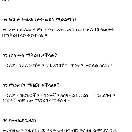
ጥ: እርስዎ ፋብሪካ ነዎት ወይስ ሚድልማን?
መ: አዎ ፣ የባለሙያ ምርቶችን በአጥር መስክ ውስጥ ለ 16 ዓመታት
በማቅረብ ላይ ቆይተናል ።
ጥ: ነፃ ናሙና ማቅረብ ይችላሉ?
መ: አዎ፣ ግን አብዛኛውን ጊዜ ደንበኛው ጭነቱን መክፈል አለበት።
ጥ: ምርቶቹን ማበጀት እችላለሁ?
መ: አዎ ፣ ዝርዝሮችን ፣ ስዕሎችን እስካቀረቡ ድረስ ፣ የሚፈልጉትን
ምርቶች ብቻ ነው ማድረግ የሚችሉት።
ጥ፡ የመላኪያ ጊዜስ?
መ: ብዙውን ጊዜ በ15-20 ቀናት ውስጥ፣ ብጁ ትዕዛዝ ረዘም ያለ ጊዜ