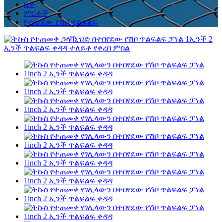
ቤት
ምርቶች
የተበየደው የሽቦ ጥልፍልፍ