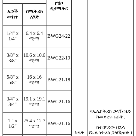
የሽቦ
ዲያሜትር
ኢንች
በሜትሪክ
ውስጥ
አሃድ
1/4" x
6.4 x 6.4
BWG24-22
1/4"
ሚሜ
3/8" x
10.6 x 10.6
BWG22-19
3/8"
ሚሜ
5/8" x
16 x 16
BWG21-18
5/8"
ሚሜ
3/4" x
19.1 x 19.1
BWG21-16
3/4"
ሚሜ
የኤሌክትሪክ ጋላቫኒዝድ
ከመደረጉ በፊት,
1 ″ x
25.4 x 12.7
BWG21-16
1/2″
ሚሜ
ከተበየደው በኋላ
ስፋት
የኤሌክትሪክ ጋላቫኒዝድ ፣