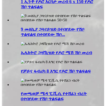
1 ኢንች የዶሮ እርባታ መረብ 6 x 150 የዶሮ
ሽቦ ጥልፍልፍ
9 መለኪያ ጋላናይዝድ በተበየደው የሽቦ
ጥልፍልፍ በተበየደው ሽቦ...
ኤሌክትሮ ጋላቫኒዝድ የዶሮ ሜሽ ሽቦ መረብ
የቻይና ፋብሪካ 8 እግር የዶሮ ሽቦ ጥልፍልፍ
የመጫወቻ ሜዳ ፒ.ቪ.ሲ የተሸፈነ ብረት
በተበየደው የሽቦ ጥልፍልፍ