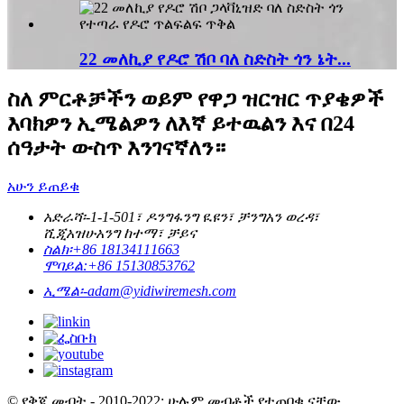
22 መለኪያ የዶሮ ሽቦ ባለ ስድስት ጎን ኔት...
ስለ ምርቶቻችን ወይም የዋጋ ዝርዝር ጥያቄዎች
እባክዎን ኢሜልዎን ለእኛ ይተዉልን እና በ24
ሰዓታት ውስጥ እንገናኛለን።
አሁን ይጠይቁ
አድራሻ፡-
1-1-501፣ ዶንግፋንግ ዪዩን፣ ቻንግአን ወረዳ፣
ሺጂአዝሁአንግ ከተማ፣ ቻይና
ስልክ፡
+86 18134111663
ሞባይል:
+86 15130853762
ኢሜል፡-
adam@yidiwiremesh.com
© የቅጂ መብት - 2010-2022: ሁሉም መብቶች የተጠበቁ ናቸው.