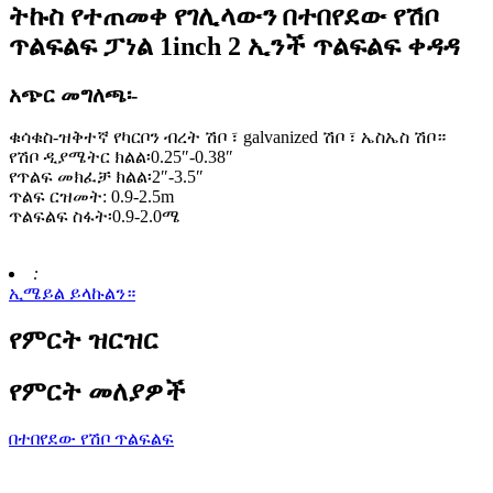
ትኩስ የተጠመቀ የገሊላውን በተበየደው የሽቦ
ጥልፍልፍ ፓነል 1inch 2 ኢንች ጥልፍልፍ ቀዳዳ
አጭር መግለጫ፡-
ቁሳቁስ-ዝቅተኛ የካርቦን ብረት ሽቦ ፣ galvanized ሽቦ ፣ ኤስኤስ ሽቦ።
የሽቦ ዲያሜትር ክልል፡0.25″-0.38″
የጥልፍ መክፈቻ ክልል፡2″-3.5″
ጥልፍ ርዝመት: 0.9-2.5m
ጥልፍልፍ ስፋት፡0.9-2.0ሜ
:
ኢሜይል ይላኩልን።
የምርት ዝርዝር
የምርት መለያዎች
በተበየደው የሽቦ ጥልፍልፍ