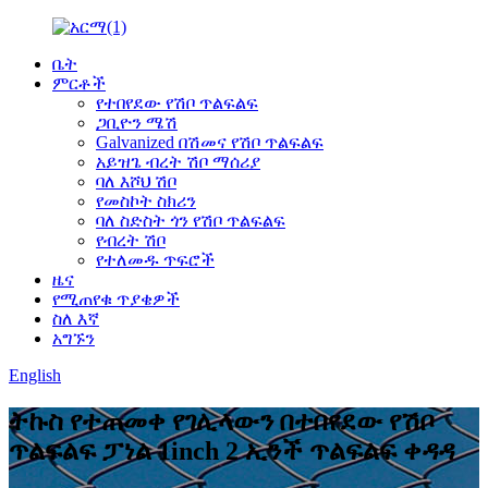
ቤት
ምርቶች
የተበየደው የሽቦ ጥልፍልፍ
ጋቢዮን ሜሽ
Galvanized በሽመና የሽቦ ጥልፍልፍ
አይዝጌ ብረት ሽቦ ማሰሪያ
ባለ እሾህ ሽቦ
የመስኮት ስክሪን
ባለ ስድስት ጎን የሽቦ ጥልፍልፍ
የብረት ሽቦ
የተለመዱ ጥፍሮች
ዜና
የሚጠየቁ ጥያቄዎች
ስለ እኛ
አግኙን
English
ትኩስ የተጠመቀ የገሊላውን በተበየደው የሽቦ
ጥልፍልፍ ፓነል 1inch 2 ኢንች ጥልፍልፍ ቀዳዳ