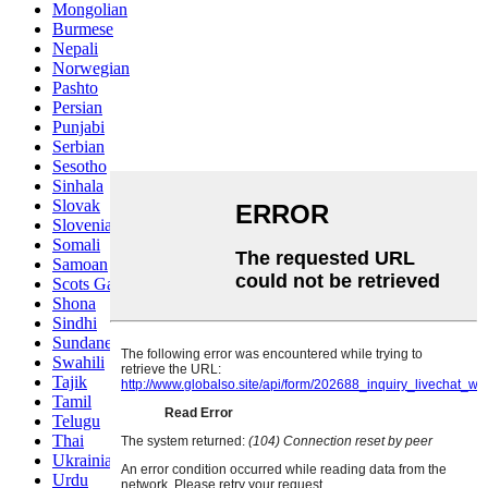
Mongolian
Burmese
Nepali
Norwegian
Pashto
Persian
Punjabi
Serbian
Sesotho
Sinhala
Slovak
Slovenian
Somali
Samoan
Scots Gaelic
Shona
Sindhi
Sundanese
Swahili
Tajik
Tamil
Telugu
Thai
Ukrainian
Urdu