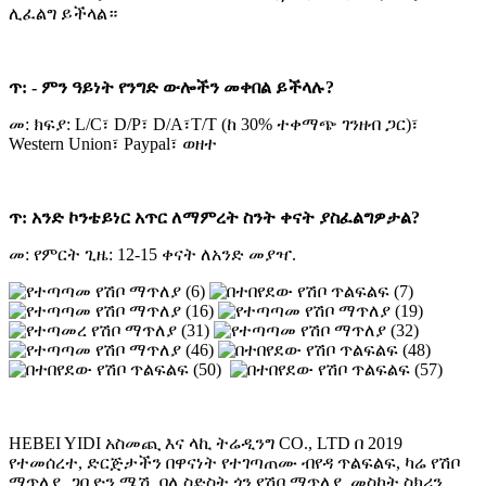
ሊፈልግ ይችላል።
ጥ: - ምን ዓይነት የንግድ ውሎችን መቀበል ይችላሉ?
መ: ክፍያ: L/C፣ D/P፣ D/A፣T/T (ከ 30% ተቀማጭ ገንዘብ ጋር)፣
Western Union፣ Paypal፣ ወዘተ
ጥ: አንድ ኮንቴይነር አጥር ለማምረት ስንት ቀናት ያስፈልግዎታል?
መ: የምርት ጊዜ: 12-15 ቀናት ለአንድ መያዣ.
HEBEI YIDI አስመጪ እና ላኪ ትሬዲንግ CO., LTD በ 2019
የተመሰረተ, ድርጅታችን በዋናነት የተገጣጠሙ ብየዳ ጥልፍልፍ, ካሬ የሽቦ
ማጥለያ, ጋቢዮን ሜሽ, ባለ ስድስት ጎን የሽቦ ማጥለያ, መስኮት ስክሪን,