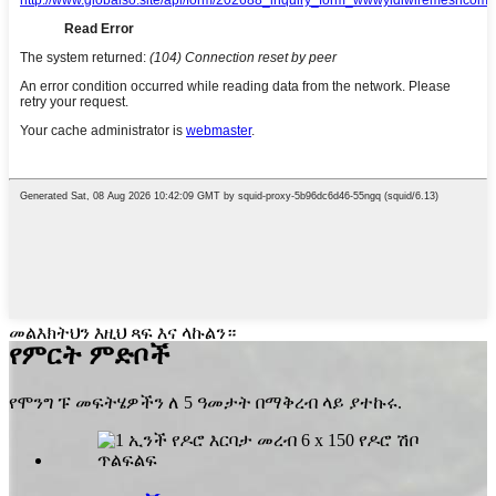
መልእክትህን እዚህ ጻፍ እና ላኩልን።
የምርት ምድቦች
የሞንግ ፑ መፍትሄዎችን ለ 5 ዓመታት በማቅረብ ላይ ያተኩሩ.