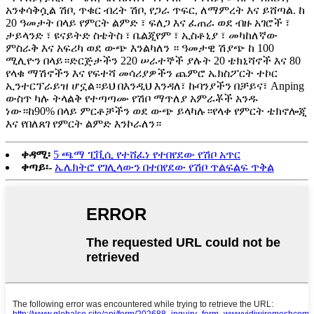
አንቀሳቅሷል ሽቦ, ጥቁር ብረት ሽቦ, የጋራ ጥፍር, ለማምረት እና ይሸጣል. ከ
20 ዓመታት በላይ የምርት ልምድ ፣ ፍለጋ እና ፈጠራ ወደ ብዙ አገሮች ፣
ታይላንድ ፣ ዩናይትድ ስቴትስ ፣ ቤልጂየም ፣ ኢስቶኒያ ፣ መካከለኛው
ምስራቅ እና አፍሪካ ወደ ውጭ እንልካለን ። ዓመታዊ ሽያጭ ከ 100
ሚሊዮን በላይ።ድርጅታችን 220 ሠራተኞች ያሉት 20 ቴክኒሻኖች እና 80
የላቁ ማሽኖችን እና የፍተሻ መሳሪያዎችን ጨምሮ ኤክስፖርት ተኮር
ኢንተርፕራይዝ ሆኗል።ይህ በእንዲህ እንዳለ፣ ኩባንያችን በቻይና፣ Anping
ውስጥ ካሉ ትላልቅ የተጣጣሙ የሽቦ ማጥለያ አምራቾች አንዱ
ነው።ከ90% በላይ ምርቶቻችን ወደ ውጭ ይላካሉ።የላቀ የምርት ቴክኖሎጂ
እና የበለጸገ የምርት ልምድ እንኮራለን።
ቀዳሚ፡
5 ጫማ ፒቪሲ የተሸፈነ የተበየደው የሽቦ አጥር
ቀጣይ፡-
ኤሌክትሮ የገሊላውን በተበየደው የሽቦ ጥልፍልፍ ጥቅል