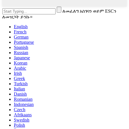
ለመፈለግ አስገባን ወይም ESCን
ለመዝጋት ይንኩ።
English
French
German
Portuguese
Spanish
Russian
Japanese
Korean
Arabic
Irish
Greek
Turkish
Italian
Danish
Romanian
Indonesian
Czech
Afrikaans
Swedish
Polish