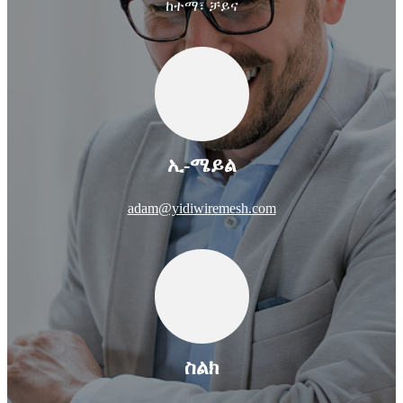
ከተማ፣ ቻይና
ኢ-ሜይል
adam@yidiwiremesh.com
ስልክ