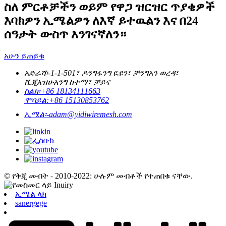
ስለ ምርቶቻችን ወይም የዋጋ ዝርዝር ጥያቄዎች
እባክዎን ኢሜልዎን ለእኛ ይተዉልን እና በ24
ሰዓታት ውስጥ እንገናኛለን።
አሁን ይጠይቁ
አድራሻ፡-
1-1-501፣ ዶንግፋንግ ዪዩን፣ ቻንግአን ወረዳ፣
ሺጂአዝሁአንግ ከተማ፣ ቻይና
ስልክ፡
+86 18134111663
ሞባይል:
+86 15130853762
ኢሜል፡-
adam@yidiwiremesh.com
© የቅጂ መብት - 2010-2022: ሁሉም መብቶች የተጠበቁ ናቸው.
ኢሜል ላክ
sanergege