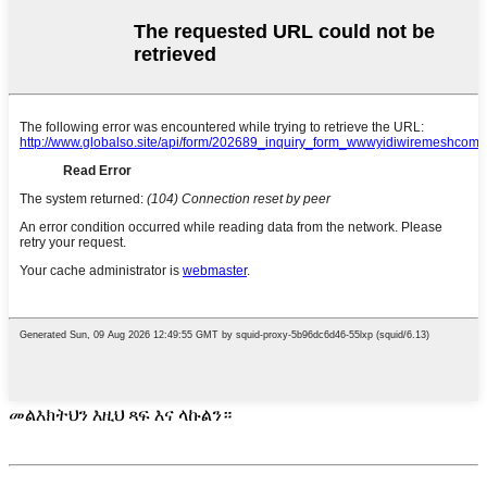
መልእክትህን እዚህ ጻፍ እና ላኩልን።