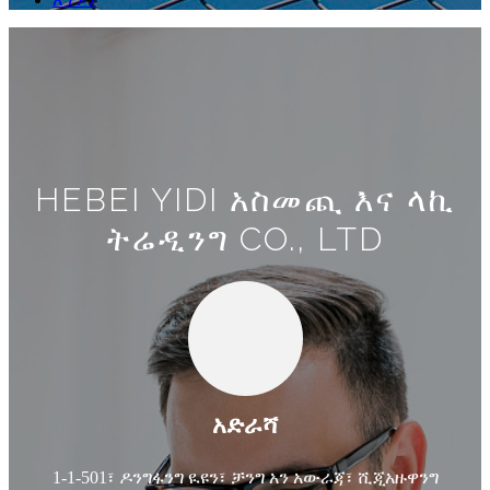
HEBEI YIDI አስመጪ እና ላኪ
ትሬዲንግ CO., LTD
አድራሻ
1-1-501፣ ዶንግፋንግ ዪዩን፣ ቻንግ አን አውራጃ፣ ሺጂአዙዋንግ