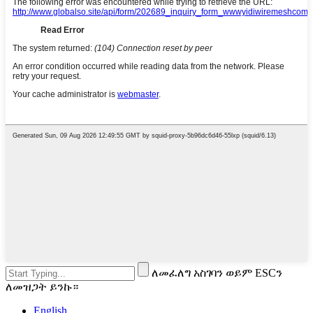
ለመፈለግ አስገባን ወይም ESCን
ለመዝጋት ይንኩ።
English