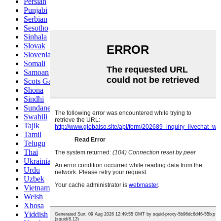
Persian
Punjabi
Serbian
Sesotho
Sinhala
Slovak
Slovenian
Somali
Samoan
Scots Gaelic
Shona
Sindhi
Sundanese
Swahili
Tajik
Tamil
Telugu
Thai
Ukrainian
Urdu
Uzbek
Vietnamese
Welsh
Xhosa
Yiddish