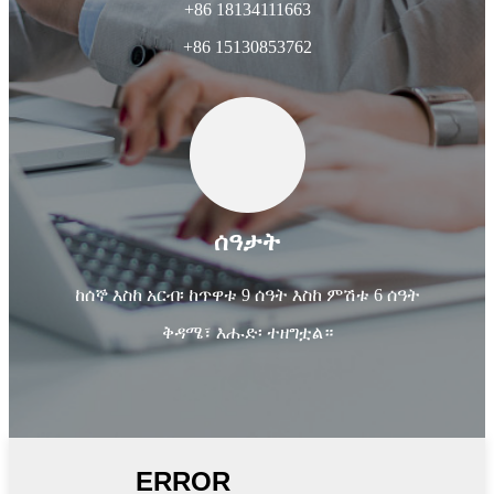
+86 18134111663
+86 15130853762
ሰዓታት
ከሰኞ እስከ አርብ፡ ከጥዋቱ 9 ሰዓት እስከ ምሽቱ 6 ሰዓት
ቅዳሜ፣ እሑድ፡ ተዘግቷል።