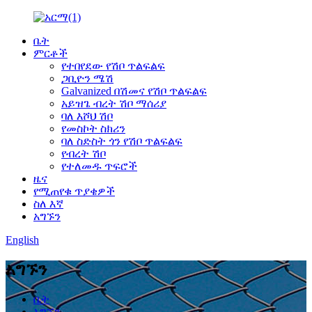
ቤት
ምርቶች
የተበየደው የሽቦ ጥልፍልፍ
ጋቢዮን ሜሽ
Galvanized በሽመና የሽቦ ጥልፍልፍ
አይዝጌ ብረት ሽቦ ማሰሪያ
ባለ እሾህ ሽቦ
የመስኮት ስክሪን
ባለ ስድስት ጎን የሽቦ ጥልፍልፍ
የብረት ሽቦ
የተለመዱ ጥፍሮች
ዜና
የሚጠየቁ ጥያቄዎች
ስለ እኛ
አግኙን
English
አግኙን
ቤት
አግኙን