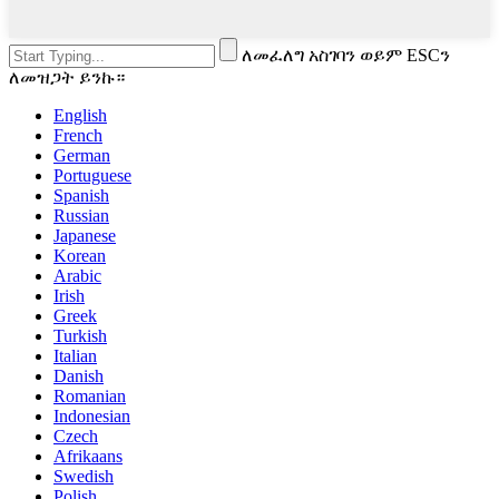
ለመፈለግ አስገባን ወይም ESCን
ለመዝጋት ይንኩ።
English
French
German
Portuguese
Spanish
Russian
Japanese
Korean
Arabic
Irish
Greek
Turkish
Italian
Danish
Romanian
Indonesian
Czech
Afrikaans
Swedish
Polish