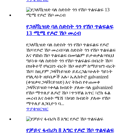
የጋለቫኒዝድ ባለ ስድስት ጎን የሽቦ ጥልፍልፍ
13 ሚሜ የዶሮ ሽቦ መረብ
የጋለቫኒዝድ ባለ ስድስት ጎን የሽቦ ጥልፍልፍ የዶሮ
ሽቦ፣የዶሮ ሽቦ መረብ፣ባለ ስድስት ጎን የሽቦ ጥልፍልፍ
እና የሄክስ ሽቦ ጥልፍልፍ በመባልም ይታወቃል።የዚህ
ዓይነቱ ባለ ስድስት ጎን የሽቦ ጥልፍልፍ በብረት ሽቦ፣
በዝቅተኛ የካርበን ብረት ሽቦ ወይም ከማይዝግ ብረት
ሽቦ፣ ከዚያም ጋላቫንይዝድ ይደረጋል።ሁለት ዓይነት
የገሊላነት ዘይቤዎች አሉ፡ ኤሌክትሮ galvanized
(ቀዝቃዛ ጋላቫናይዝድ) እና ትኩስ የተጠመቀ
ጋላቫናይዝድ።ቀላል ክብደት ያለው ባለ galvanized
የሽቦ ማጥለያ ለዶሮ ሽቦ ፣ጥንቸል አጥር ፣ሮክ ፋል
መረብ እና ስቱኮ ሜሽ ፣ከባድ ክብደት ያለው የሽቦ
ማጥለያ ለጋቢዮን ባ...
ጥያቄ
ዝርዝር
የቻይና ፋብሪካ 8 እግር የዶሮ ሽቦ ጥልፍልፍ