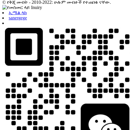
© የቅጂ መብት - 2010-2022: ሁሉም መብቶች የተጠበቁ ናቸው.
ኢሜል ላክ
sanergege