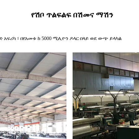
የሽቦ ጥልፍልፍ በሽመና ማሽን
 አፍሪካ ፣ በየአመቱ ከ 5000 ሚሊዮን ዶላር በላይ ወደ ውጭ ይላካል