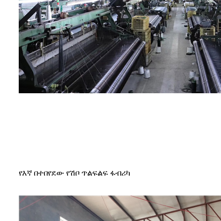
የእኛ በተበየደው የሽቦ ጥልፍልፍ ፋብሪካ