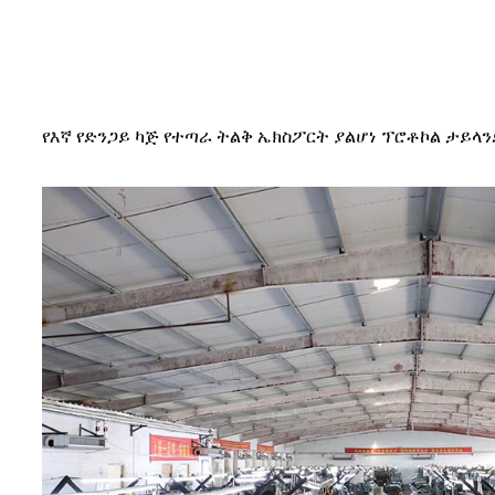
የእኛ የድንጋይ ካጅ የተጣራ ትልቅ ኤክስፖርት ያልሆነ ፕሮቶኮል ታይላንድ