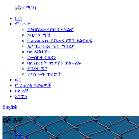
ቤት
ምርቶች
የተበየደው የሽቦ ጥልፍልፍ
ጋቢዮን ሜሽ
Galvanized በሽመና የሽቦ ጥልፍልፍ
አይዝጌ ብረት ሽቦ ማሰሪያ
ባለ እሾህ ሽቦ
የመስኮት ስክሪን
ባለ ስድስት ጎን የሽቦ ጥልፍልፍ
የብረት ሽቦ
የተለመዱ ጥፍሮች
ዜና
የሚጠየቁ ጥያቄዎች
ስለ እኛ
አግኙን
English
ስለ እኛ
ቤት
ስለ እኛ