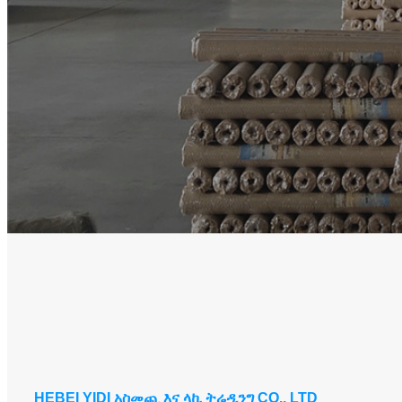
HEBEI YIDI አስመጪ እና ላኪ ትሬዲንግ CO., LTD