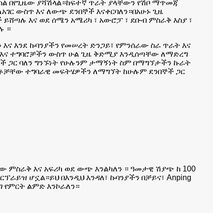
ምስል በየጊዜው ያሻሽላል።ከፍተኛ ጥራት ያላቸውን የሽቦ ማጥመጃ
አገር ውስጥ እና ለውጭ ደንበኞች እናቀርባለን።በአሁኑ ጊዜ
 ይሸጣሉ እና ወደ ሰሜን አሜሪካ ፣ አውሮፓ ፣ ደቡብ ምስራቅ እስያ ፣
ሉ ።
 እና እንደ ኩባንያችን የመሠረት ድንጋይ፣ የምንሰራው ስራ ጥራት እና
 እና ተግባሮቻችን ውስጥ ሁል ጊዜ ቅድሚያ እንዲሰጣቸው ለማድረግ
ኞች ጋር ባለን ግንኙነት የሁሉንም ታማኝነት ስም በማግኘታችን ኩራት
ጎቶቻቸው ተግባራዊ መፍትሄዎችን ለማግኘት ከሁሉም ደንበኞች ጋር
ለኛው ምስራቅ እና አፍሪካ ወደ ውጭ እንልካለን ። ዓመታዊ ሽያጭ ከ 100
ፕራይዝ ሆኗል።ይህ በእንዲህ እንዳለ፣ ኩባንያችን በቻይና፣ Anping
ገ የምርት ልምድ እንኮራለን።