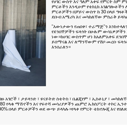
የሀገር ውስጥ እና ዓለም አቀፍ የምርት ስም 
ምርቶችን እንዲሁም የቴክኒክ አገልግሎቶችን ለ
ምርቶቻችን በቻይና ውስጥ ከ 30 በላይ ግዛቶች
ደቡብ አሜሪካ እና መካከለኛው ምስራቅ ይላካ
"እውነታውን የጠበቀ፣ ተራማጅ"ን እንከተላለን
የደንበኞቻችን ፍላጎት በሁሉም ውሳኔዎቻችን
ነው።ከሀገር ውስጥም ሆነ ከአለምአቀፍ ደንበ
ይሰማናል እና ለማንኛውም የሽቦ መረቡ ፍላ
እንሰራለን።
ብዙ አገሮች ፣ ታይላንድ ፣ ዩናይትድ ስቴትስ ፣ ቤልጂየም ፣ ኢስቶኒያ ፣ መካከ
80 የላቁ ማሽኖችን እና የፍተሻ መሳሪያዎችን ጨምሮ ኤክስፖርት ተኮር ኢንተር
0% በላይ ምርቶቻችን ወደ ውጭ ይላካሉ።የላቀ የምርት ቴክኖሎጂ እና የበለጸ