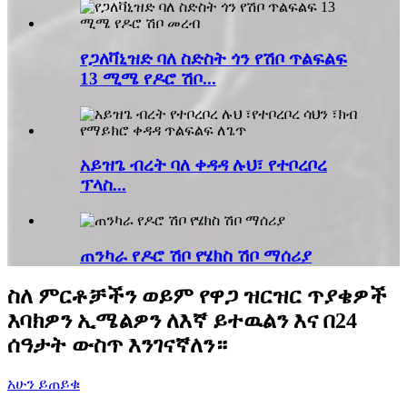
የጋለቫኒዝድ ባለ ስድስት ጎን የሽቦ ጥልፍልፍ
13 ሚሜ የዶሮ ሽቦ...
አይዝጌ ብረት ባለ ቀዳዳ ሉህ፣ የተቦረቦረ
ፕላስ...
ጠንካራ የዶሮ ሽቦ የሄክስ ሽቦ ማሰሪያ
ስለ ምርቶቻችን ወይም የዋጋ ዝርዝር ጥያቄዎች
እባክዎን ኢሜልዎን ለእኛ ይተዉልን እና በ24
ሰዓታት ውስጥ እንገናኛለን።
አሁን ይጠይቁ