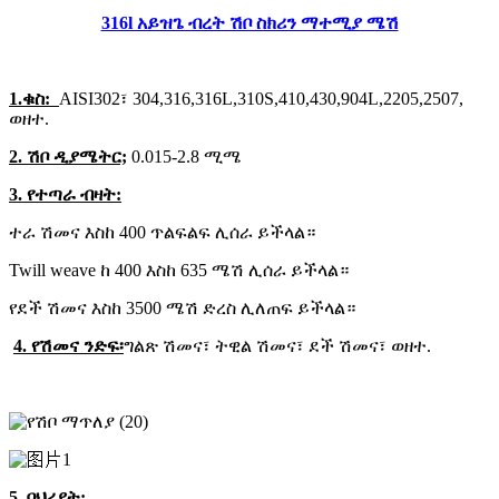
316l አይዝጌ ብረት ሽቦ ስክሪን ማተሚያ ሜሽ
1.ቁስ:
AISI302፣ 304,316,316L,310S,410,430,904L,2205,2507,
ወዘተ.
2. ሽቦ ዲያሜትር;
0.015-2.8 ሚሜ
3. የተጣራ ብዛት:
ተራ ሽመና እስከ 400 ጥልፍልፍ ሊሰራ ይችላል።
Twill weave ከ 400 እስከ 635 ሜሽ ሊሰራ ይችላል።
የደች ሽመና እስከ 3500 ሜሽ ድረስ ሊለጠፍ ይችላል።
4. የሽመና ንድፍ፡
ግልጽ ሽመና፣ ትዊል ሽመና፣ ደች ሽመና፣ ወዘተ.
5. ባህሪያት: