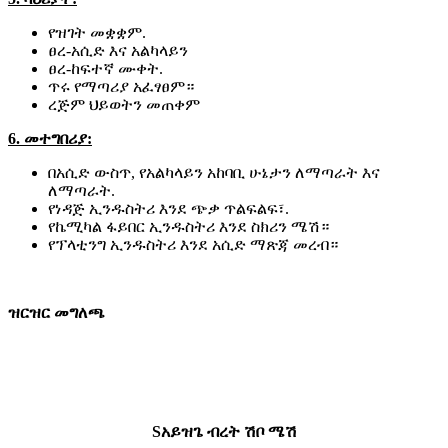
የዝገት መቋቋም.
ፀረ-አሲድ እና አልካላይን
ፀረ-ከፍተኛ ሙቀት.
ጥሩ የማጣሪያ አፈፃፀም።
ረጅም ህይወትን መጠቀም
6. መተግበሪያ:
በአሲድ ውስጥ, የአልካላይን አከባቢ ሁኔታን ለማጣራት እና
ለማጣራት.
የነዳጅ ኢንዱስትሪ እንደ ጭቃ ጥልፍልፍ፣.
የኬሚካል ፋይበር ኢንዱስትሪ እንደ ስክሪን ሜሽ።
የፕላቲንግ ኢንዱስትሪ እንደ አሲድ ማጽጃ መረብ።
ዝርዝር መግለጫ
S
አይዝጌ ብረት ሽቦ ሜሽ