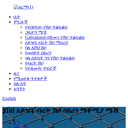
ቤት
ምርቶች
የተበየደው የሽቦ ጥልፍልፍ
ጋቢዮን ሜሽ
Galvanized በሽመና የሽቦ ጥልፍልፍ
አይዝጌ ብረት ሽቦ ማሰሪያ
ባለ እሾህ ሽቦ
የመስኮት ስክሪን
ባለ ስድስት ጎን የሽቦ ጥልፍልፍ
የብረት ሽቦ
የተለመዱ ጥፍሮች
ዜና
የሚጠየቁ ጥያቄዎች
ስለ እኛ
አግኙን
English
316l አይዝጌ ብረት ሽቦ ስክሪን ማተሚያ ሜሽ
ቤት
ምርቶች