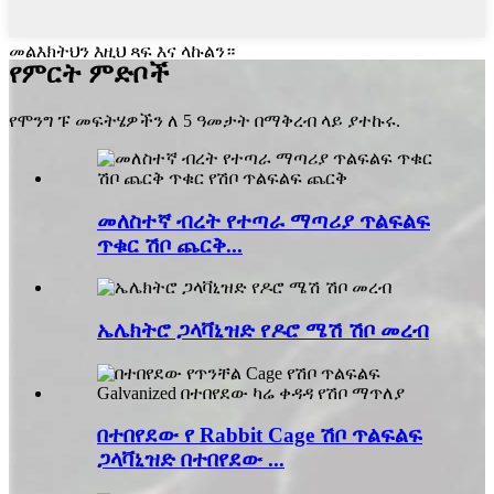
መልእክትህን እዚህ ጻፍ እና ላኩልን።
የምርት ምድቦች
የሞንግ ፑ መፍትሄዎችን ለ 5 ዓመታት በማቅረብ ላይ ያተኩሩ.
መለስተኛ ብረት የተጣራ ማጣሪያ ጥልፍልፍ
ጥቁር ሽቦ ጨርቅ...
ኤሌክትሮ ጋላቫኒዝድ የዶሮ ሜሽ ሽቦ መረብ
በተበየደው የ Rabbit Cage ሽቦ ጥልፍልፍ
ጋላቫኒዝድ በተበየደው ...