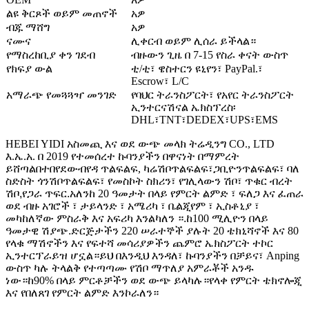
ልዩ ቅርጾች ወይም መጠኖች
አዎ
ብጁ ማሸግ
አዎ
ናሙና
ሊቀርብ ወይም ሊሰራ ይችላል።
የማስረከቢያ ቀን ገደብ
ብዙውን ጊዜ በ 7-15 የስራ ቀናት ውስጥ
የክፍያ ውል
ቲ/ቲ፣ ዌስተርን ዩኒየን፣ PayPal.፣
Escrow፣ L/C
አማራጭ የመጓጓዣ መንገድ
የባህር ትራንስፖርት፣ የአየር ትራንስፖርት
ኢንተርናሽናል ኤክስፕረስ፡
DHL፣TNT፣DEDEX፣UPS፣EMS
HEBEI YIDI አስመጪ እና ወደ ውጭ መላክ ትሬዲንግ CO., LTD
እ.ኤ.አ. በ 2019 የተመሰረተ ኩባንያችን በዋናነት በማምረት
ይሸጣል
በተበየደው
ብየዳ ጥልፍልፍ, ካሬ
ሽቦ
ጥልፍልፍ፣
ጋቢዮን
ጥልፍልፍ፣ ባለ
ስድስት ጎን
ሽቦ
ጥልፍልፍ፣ የመስኮት ስክሪን፣ የገሊላውን ሽቦ፣ ጥቁር ብረት
ሽቦ
,የጋራ ጥፍር.አለን
ከ 20 ዓመታት በላይ የምርት ልምድ ፣ ፍለጋ እና ፈጠራ
ወደ ብዙ አገሮች ፣ ታይላንድ ፣ አሜሪካ ፣ ቤልጂየም ፣ ኢስቶኒያ ፣
መካከለኛው ምስራቅ እና አፍሪካ እንልካለን ።
.
ከ100 ሚሊዮን በላይ
ዓመታዊ ሽያጭ
.
ድርጅታችን 220 ሠራተኞች ያሉት 20 ቴክኒሻኖች እና 80
የላቁ ማሽኖችን እና የፍተሻ መሳሪያዎችን ጨምሮ ኤክስፖርት ተኮር
ኢንተርፕራይዝ ሆኗል።ይህ በእንዲህ እንዳለ፣ ኩባንያችን በቻይና፣ Anping
ውስጥ ካሉ ትላልቅ የተጣጣሙ የሽቦ ማጥለያ አምራቾች አንዱ
ነው።ከ90% በላይ ምርቶቻችን ወደ ውጭ ይላካሉ።የላቀ የምርት ቴክኖሎጂ
እና የበለጸገ የምርት ልምድ እንኮራለን።