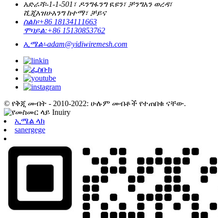
አድራሻ፡-
1-1-501፣ ዶንግፋንግ ዪዩን፣ ቻንግአን ወረዳ፣
ሺጂአዝሁአንግ ከተማ፣ ቻይና
ስልክ፡
+86 18134111663
ሞባይል:
+86 15130853762
ኢሜል፡-
adam@yidiwiremesh.com
© የቅጂ መብት - 2010-2022: ሁሉም መብቶች የተጠበቁ ናቸው.
ኢሜል ላክ
sanergege