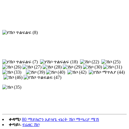
ቀዳሚ፡
80 ማይክሮን አይዝጌ ብረት ሽቦ ማጣሪያ ሜሽ
ቀጣይ፡-
የሬዘር ሽቦ