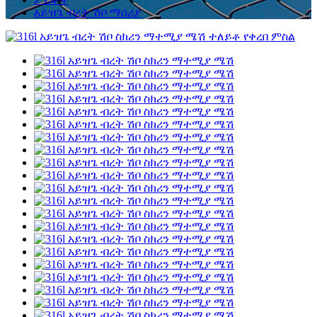
አይዝጌ ብረት ሽቦ ማሰሪያ